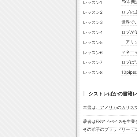
FXを
レッスン1
ロブの主
レッスン2
世界で
レッスン3
ロブが
レッスン4
「アリ
レッスン5
マネー
レッスン6
ロブは"
レッスン7
10pi
レッスン8
シストレばかの書籍
本書は、アメリカのカリス
著者はFXアドバイスを生業
その弟子のブラッドリー・