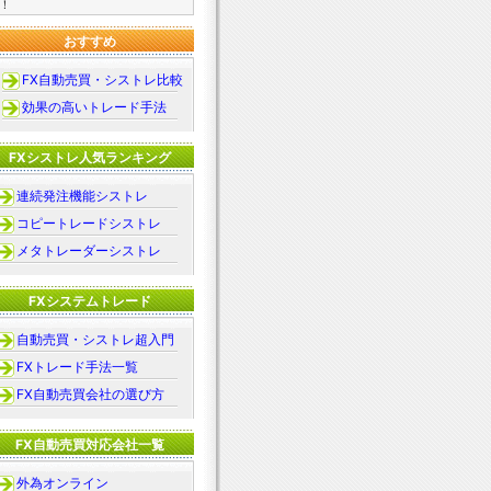
！
おすすめ
FX自動売買・シストレ比較
効果の高いトレード手法
FXシストレ人気ランキング
連続発注機能シストレ
コピートレードシストレ
メタトレーダーシストレ
FXシステムトレード
自動売買・シストレ超入門
FXトレード手法一覧
FX自動売買会社の選び方
FX自動売買対応会社一覧
外為オンライン