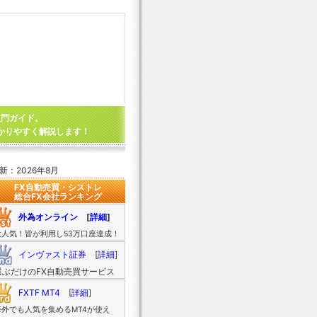
入門ガイド。
かりやすく解説します！
新：2026年8月
FX自動売買・シストレ
総合FX会社ランキング
外為オンライン
[
詳細
]
大人気！皆が利用し53万口座達成！
インヴァスト証券
[
詳細
]
選ぶだけのFX自動売買サービス
FXTF MT4
[
詳細
]
海外でも人気を集めるMT4が使え