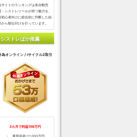
当サイトのランキングは各自動売
買・シストレツールが持つ魅力を、
超初心者向けに総合的に判断した結
果から順位付けを行っています。
シストレばか推薦
外為オンライン / iサイクル2取引
3カ月で利益156万円
・ 運用資産は1,000万円