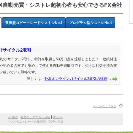
X自動売買・シストレ超初心者も安心できるFX会社
選択型コピートレードシストレNo.1
プログラム型シストレNo.1
 iサイクル2取引
気のiサイクル2取引。特許を取得し53万口座を達成しました！ 連続発注
や初心者の方でも安心して使える自動売買取引です。少さな利益を積み重
ツ稼いでいく戦略です。
詳しくは、
外為オンライン / iサイクル2取引の詳細
へ
ページの上に戻る
≪ 戻る
|
魅力のテクニカル分析
|
次へ ≫
「システムトレードの魔術師」TOPへ戻る