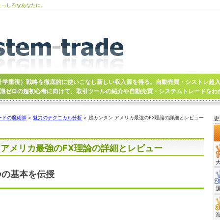
まっしろなあなたに。
計学重視）戦略を徹底的に使いこなし新しい収入源を得る。自動売買・シストレ超
識ゼロの超初心者に向けて、取引ツールの紹介や自動売買・システムトレードをわ
ードの魔術師
>
魅力のテクニカル分析
> 超カンタン アメリカ最強のFX理論の詳細とレビュー
更
 アメリカ最強のFX理論の詳細とレビュー
つの基本を伝授