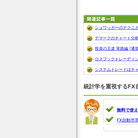
シュワッガーのテクニ
デマークのチャート分
投資の王道 実践編 [
ロスフックトレーディ
システムトレードはチ
統計学を重視するFX
無料で使え
FX自動売