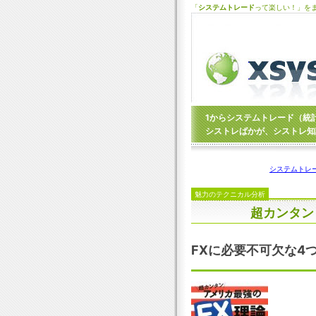
「
システムトレード
って楽しい！」を
1からシステムトレード（統
シストレばかが、シストレ知
システムトレ
魅力のテクニカル分析
超カンタン
FXに必要不可欠な4