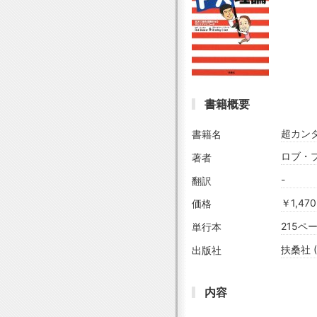
書籍概要
超カンタ
書籍名
ロブ・ブ
著者
-
翻訳
￥1,4
価格
215ペ
単行本
扶桑社 (2
出版社
内容