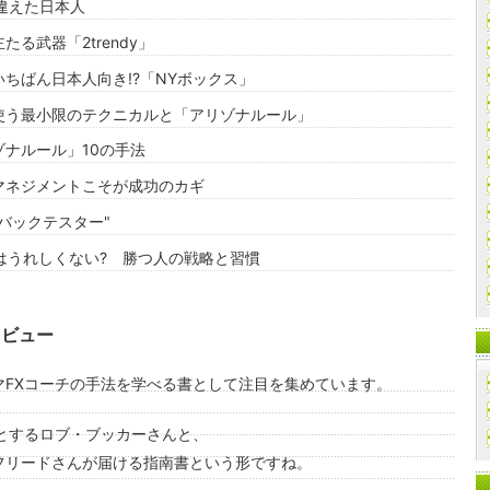
間違えた日本人
たる武器「2trendy」
いちばん日本人向き!?「NYボックス」
使う最小限のテクニカルと「アリゾナルール」
ゾナルール」10の手法
マネジメントこそが成功のカギ
バックテスター"
psはうれしくない? 勝つ人の戦略と習慣
レビュー
マFXコーチの手法を学べる書として注目を集めています。
とするロブ・ブッカーさんと、
フリードさんが届ける指南書という形ですね。