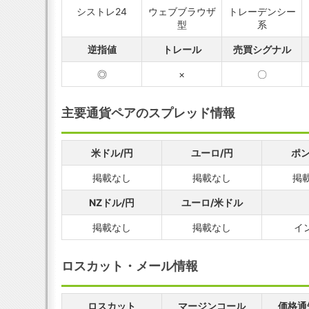
シストレ24
ウェブブラウザ
トレーデンシー
型
系
逆指値
トレール
売買シグナル
◎
×
〇
主要通貨ペアのスプレッド情報
米ドル/円
ユーロ/円
ポン
掲載なし
掲載なし
掲
NZドル/円
ユーロ/米ドル
掲載なし
掲載なし
イ
ロスカット・メール情報
ロスカット
マージンコール
価格通