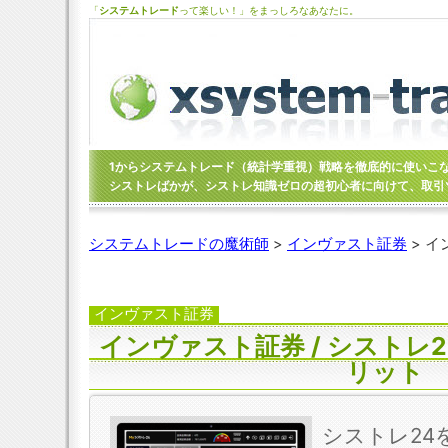
「
システムトレード
って楽しい！」をまっしろなあなたに。
1からシステムトレード（統計学重視）戦略を徹底的に使いこ
シストレばかが、シストレ知識ゼロの超初心者に向けて、取引
システムトレードの魔術師
>
インヴァスト証券
> イ
インヴァスト証券
インヴァスト証券 / シストレ
リット
シストレ24