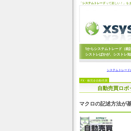
「
システムトレード
って楽しい！」を
1からシステムトレード（統
シストレばかが、シストレ知
システムトレード
FX・株完全自動売買
自動売買ロボ
マクロの記述方法が