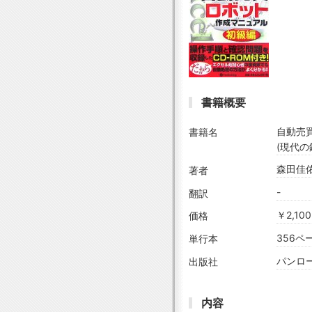
書籍概要
自動売
書籍名
(現代の
森田佳佑
著者
-
翻訳
￥2,1
価格
356ペ
単行本
パンローリ
出版社
内容