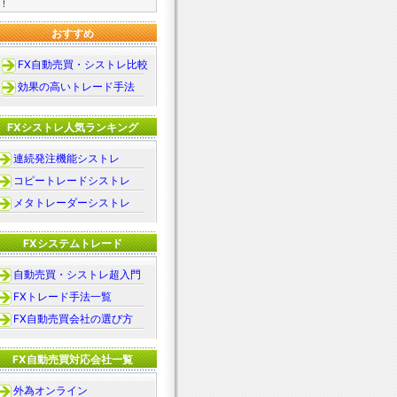
！
おすすめ
FX自動売買・シストレ比較
効果の高いトレード手法
FXシストレ人気ランキング
連続発注機能シストレ
コピートレードシストレ
メタトレーダーシストレ
FXシステムトレード
自動売買・シストレ超入門
FXトレード手法一覧
FX自動売買会社の選び方
FX自動売買対応会社一覧
外為オンライン