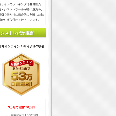
当サイトのランキングは各自動売
買・シストレツールが持つ魅力を、
超初心者向けに総合的に判断した結
果から順位付けを行っています。
シストレばか推薦
外為オンライン / iサイクル2取引
3カ月で利益156万円
・ 運用資産は1,000万円