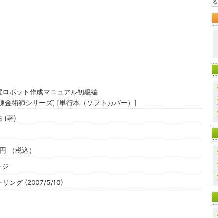
る
買ロボット作成マニュアル初級編
錬金術師シリーズ) [単行本（ソフトカバー）]
 (著)
00円 （税込）
ージ
ング (2007/5/10)