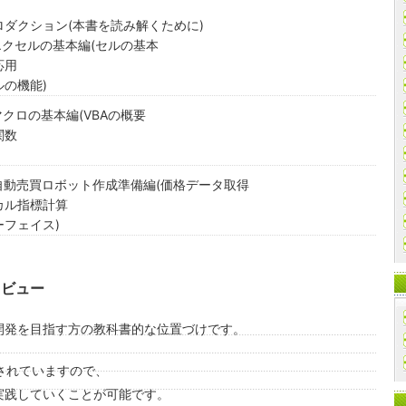
ロダクション(本書を読み解くために)
エクセルの基本編(セルの基本
応用
ルの機能)
マクロの基本編(VBAの概要
関数
 自動売買ロボット作成準備編(価格データ取得
カル指標計算
ーフェイス)
レビュー
開発を目指す方の教科書的な位置づけです。
属されていますので、
実践していくことが可能です。