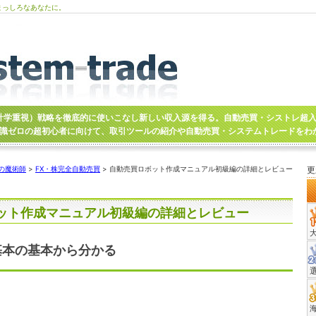
まっしろなあなたに。
計学重視）戦略を徹底的に使いこなし新しい収入源を得る。自動売買・シストレ超
識ゼロの超初心者に向けて、取引ツールの紹介や自動売買・システムトレードをわ
の魔術師
>
FX・株完全自動売買
> 自動売買ロボット作成マニュアル初級編の詳細とレビュー
更
ット作成マニュアル初級編の詳細とレビュー
基本の基本から分かる