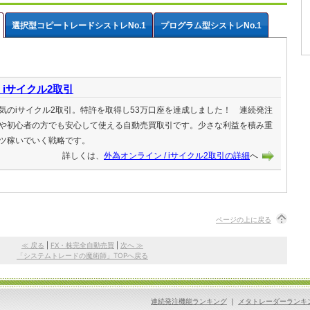
選択型コピートレードシストレNo.1
プログラム型シストレNo.1
 iサイクル2取引
気のiサイクル2取引。特許を取得し53万口座を達成しました！ 連続発注
や初心者の方でも安心して使える自動売買取引です。少さな利益を積み重
ツ稼いでいく戦略です。
詳しくは、
外為オンライン / iサイクル2取引の詳細
へ
ページの上に戻る
≪ 戻る
|
FX・株完全自動売買
|
次へ ≫
「システムトレードの魔術師」TOPへ戻る
連続発注機能ランキング
｜
メタトレーダーランキ