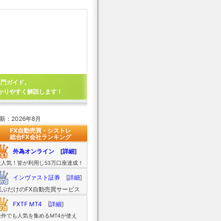
入門ガイド。
かりやすく解説します！
新：2026年8月
FX自動売買・シストレ
総合FX会社ランキング
外為オンライン
[
詳細
]
大人気！皆が利用し53万口座達成！
インヴァスト証券
[
詳細
]
選ぶだけのFX自動売買サービス
FXTF MT4
[
詳細
]
海外でも人気を集めるMT4が使え