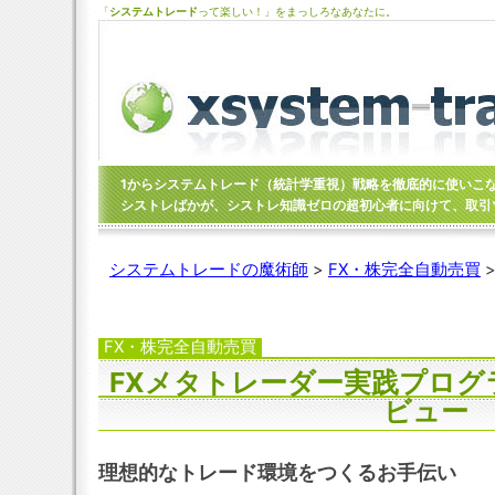
「
システムトレード
って楽しい！」をまっしろなあなたに。
1からシステムトレード（統計学重視）戦略を徹底的に使いこ
シストレばかが、シストレ知識ゼロの超初心者に向けて、取引
システムトレードの魔術師
>
FX・株完全自動売買
FX・株完全自動売買
FXメタトレーダー実践プログ
ビュー
理想的なトレード環境をつくるお手伝い