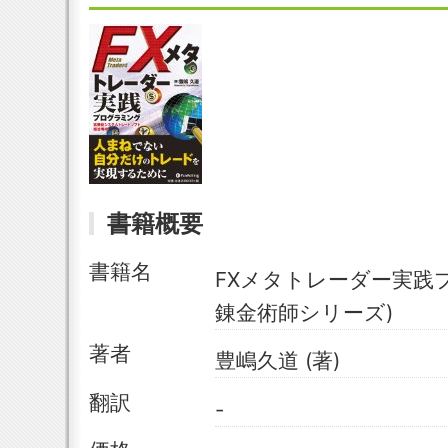
書籍概要
書籍名
FXメタトレーダー実践
錬金術師シリーズ)
著者
豊嶋久道 (著)
翻訳
-