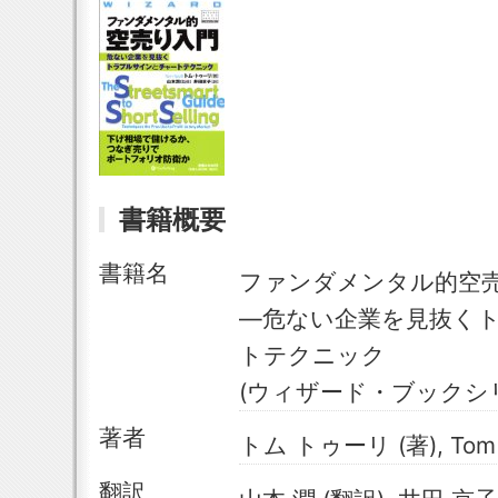
書籍概要
書籍名
ファンダメンタル的空
―危ない企業を見抜く
トテクニック
(ウィザード・ブックシ
著者
トム トゥーリ (著), Tom T
翻訳