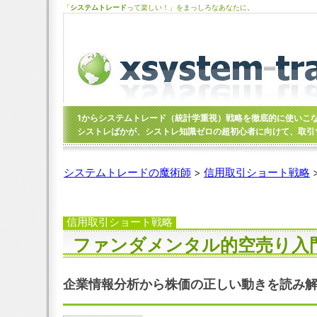
「
システムトレード
って楽しい！」をまっしろなあなたに。
1からシステムトレード（統計学重視）戦略を徹底的に使いこ
シストレばかが、シストレ知識ゼロの超初心者に向けて、取引
システムトレードの魔術師
>
信用取引ショート戦略
信用取引ショート戦略
ファンダメンタル的空売り入
企業情報分析から株価の正しい動きを読み