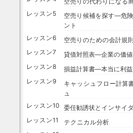
空売りの代わりになる
レッスン5
空売り候補を探す―危
ント
レッスン6
空売りのための会計規
レッスン7
貸借対照表―企業の価値
レッスン8
損益計算書―本当に利
レッスン9
キャッシュフロー計算
ュ
レッスン10
委任勧誘状とインサイ
レッスン11
テクニカル分析