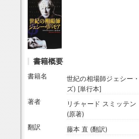
書籍概要
書籍名
世紀の相場師ジェシー・
ズ) [単行本]
著者
リチャード スミッテン (著), 
(原著)
翻訳
藤本 直 (翻訳)