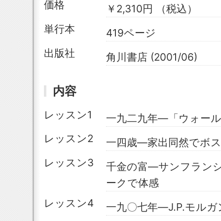
価格
￥2,310円 （税込）
単行本
419ページ
出版社
角川書店 (2001/06)
内容
レッスン1
一九二九年―「ウォー
レッスン2
一四歳―家出同然でボ
レッスン3
千金の富―サンフラン
ークで体感
レッスン4
一九〇七年―J.P.モル