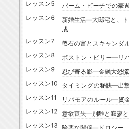
レッスン5
パーム・ビーチでの豪
レッスン6
新婚生活―大邸宅と、
成
レッスン7
盤石の富とスキャンダ
レッスン8
ボストン・ビリー―リ
レッスン9
忍び寄る影―金融大恐慌
レッスン10
タイミングの秘訣―出
レッスン11
リバモアのルール―資
レッスン12
意欲喪失―別離と寂寥
レッスン13
険悪な関係―ドロシー