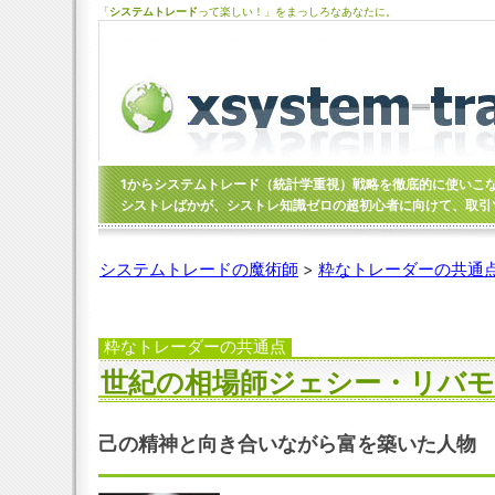
「
システムトレード
って楽しい！」をまっしろなあなたに。
1からシステムトレード（統計学重視）戦略を徹底的に使いこ
シストレばかが、シストレ知識ゼロの超初心者に向けて、取引
システムトレードの魔術師
>
粋なトレーダーの共通
粋なトレーダーの共通点
世紀の相場師ジェシー・リバ
己の精神と向き合いながら富を築いた人物