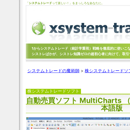
「
システムトレード
って楽しい！」をまっしろなあなたに。
1からシステムトレード（統計学重視）戦略を徹底的に使いこ
シストレばかが、シストレ知識ゼロの超初心者に向けて、取引
システムトレードの魔術師
>
株システムトレードソ
株システムトレードソフト
自動売買ソフト MultiChart
本語版