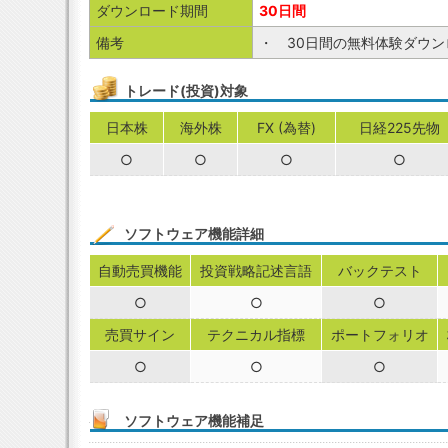
ダウンロード期間
30日間
備考
・ 30日間の無料体験ダウ
トレード(投資)対象
日本株
海外株
FX (為替)
日経225先物
○
○
○
○
ソフトウェア機能詳細
自動売買機能
投資戦略記述言語
バックテスト
○
○
○
売買サイン
テクニカル指標
ポートフォリオ
○
○
○
ソフトウェア機能補足