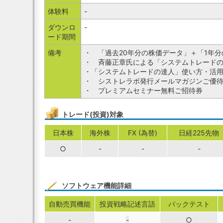
体験料
-
ダウンロ
-
ード期間
備考
・ 「過去20年分の株価データ」＋「1年
・ 斉藤正章氏による「システムトレードの
・「システムトレードの達人」使い方・活
・ シストレラボ発行メールマガジンご優
・ プレミアムセミナー無料ご招待券
トレード(投資)対象
日本株
海外株
FX (為替)
日経225先物
○
-
-
-
ソフトウェア機能詳細
自動売買機能
投資戦略記述言語
バックテスト
-
-
○