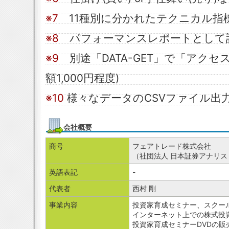
※7
11種別に分かれたテクニカル指
※8
パフォーマンスレポートとして
※9
別途「DATA-GET」で「アクセ
額1,000円程度)
※10
様々なデータのCSVファイル出
会社概要
商号
フェアトレード株式会社
（社団法人 日本証券アナリ
英語表記
-
代表者
西村 剛
事業内容
投資家育成セミナー、スクー
インターネット上での株式投
投資家育成セミナーDVDの販