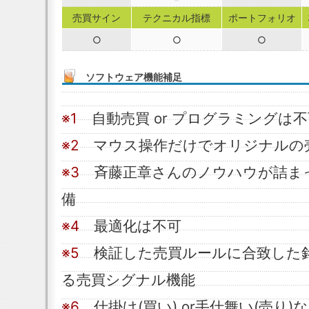
売買サイン
テクニカル指標
ポートフォリオ
○
○
○
ソフトウェア機能補足
※1
自動売買 or プログラミングは不
※2
マウス操作だけでオリジナルの
※3
斉藤正章さんのノウハウが詰ま
備
※4
最適化は不可
※5
検証した売買ルールに合致した
る売買シグナル機能
※6
仕掛け(買い) or手仕舞い(売り